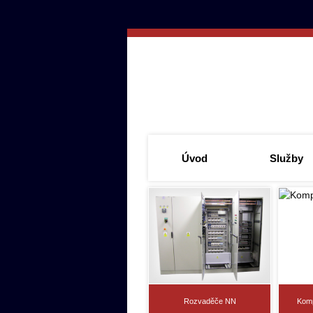
Úvod
Služby
Rozvaděče NN
Kom