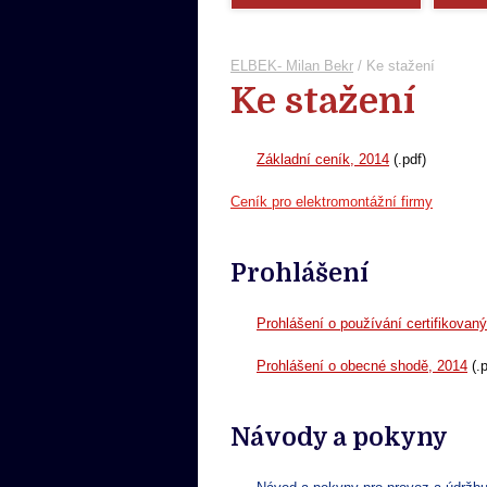
ELBEK- Milan Bekr
/
Ke stažení
Ke stažení
Základní ceník, 2014
(.pdf)
Ceník pro elektromontážní firmy
Prohlášení
Prohlášení o používání certifikovan
Prohlášení o obecné shodě, 2014
(.p
Návody a pokyny