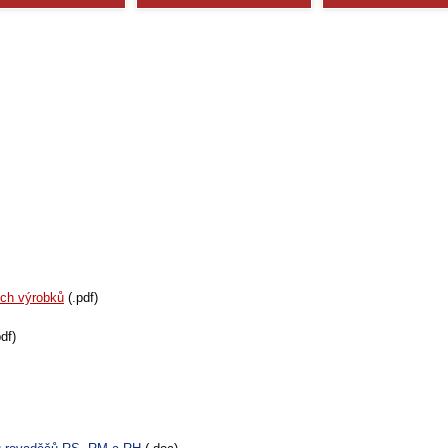
ých výrobků
(.pdf)
df)