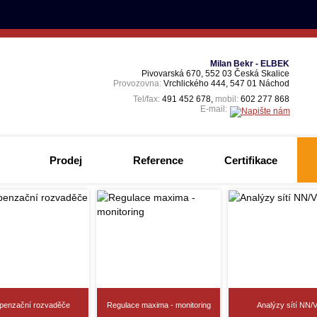
Milan Bekr - ELBEK
Pivovarská 670, 552 03 Česká Skalice
Provozovna:
Vrchlického 444, 547 01 Náchod
Tel/fax:
491 452 678,
mobil:
602 277 868
E-mail:
Prodej
Reference
Certifikace
penzační rozvaděče
Regulace maxima - monitoring
Analýzy sítí NN/